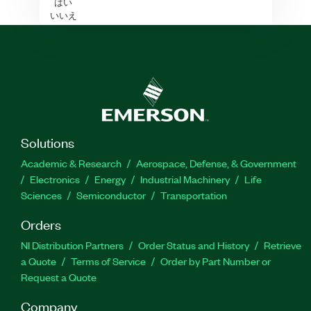
はい
いいえ
Solutions
Academic & Research
Aerospace, Defense, & Government
Electronics
Energy
Industrial Machinery
Life
Sciences
Semiconductor
Transportation
Orders
NI Distribution Partners
Order Status and History
Retrieve
a Quote
Terms of Service
Order by Part Number or
Request a Quote
Company