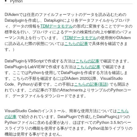
Python
DIAdemでは任意のファイルフォーマットのデータを読み込むための
Datapljuginを作成し、Datapluginにより各データファイルからプロパテ
ィ、データの情報を
TDMデータモデル
の形式に変換することでデータの
標準化を行い、プロパティによるデータの検索性の向上や解析のパフォ
ーマンス向上を行っています。（
TDMデータモデル
の使用例やDIAdem
に読み込んだ際の状態については
こちらの記事
で具体例を確認できま
す。）
DataPluginをVBScriptで作成する方法は
こちらの記事
で確認できます。
DataPluginをLabVIEWで作成する方法は
こちらの記事
で確認できま
す。ここではPythonを使用してDataPluginを作成する方法を確認しま
す。こちらの手順を確認するにはDIAdem 2020以降、VisualStudio
Code、Pythonが必要です。この手順は
こちらの記事(英語)
でも開設さ
れています。この記事の下部のAttachmentsよりサンプルのPythonコー
ド、データファイルをダウンロードできます。
VisualStudio Codeのインストール、簡単な使用方法については
こちら
の記事
で紹介されています。DataPluginで作成したDataPluginは1つの
Pythonファイルに含める必要があり、ほぼすべてのPython 3.5.9のベー
スライブラリの機能を使用する事ができます。Python追加ライブラリの
機能は使用する事ができません。