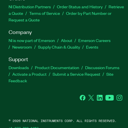
NI Distribution Partners
Order Status and History
Retrieve
a Quote
Terms of Service
Order by Part Number or
Request a Quote
Company
NI is now part of Emerson
About
Emerson Careers
Newsroom
Supply Chain & Quality
Events
Support
Downloads
Product Documentation
Discussion Forums
Activate a Product
Submit a Service Request
Site
Feedback
Facebook
Twitter
LinkedIn
YouTube
Ins
©
2026
NATIONAL INSTRUMENTS CORP. ALL RIGHTS RESERVED.