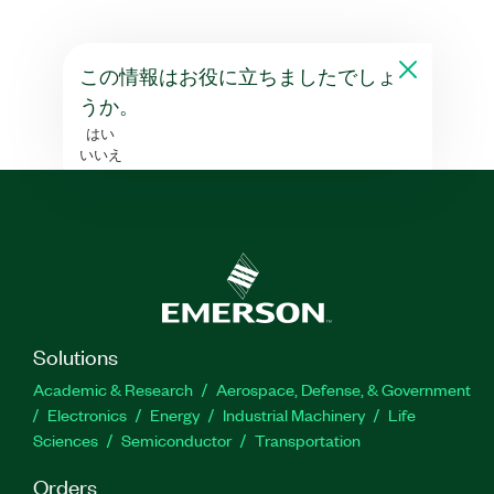
この情報はお役に立ちましたでしょ
うか。
はい
いいえ
Solutions
Academic & Research
Aerospace, Defense, & Government
Electronics
Energy
Industrial Machinery
Life
Sciences
Semiconductor
Transportation
Orders