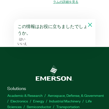
ラムの詳細を見る
この情報はお役に立ちましたでしょ
うか。
はい
いいえ
Solutions
Academic & Research
Aerospace, Defense, & Government
Electronics
Energy
Industrial Machinery
Life
Sciences
Semiconductor
Transportation