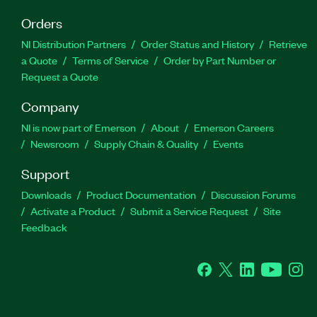
Orders
NI Distribution Partners
Order Status and History
Retrieve
a Quote
Terms of Service
Order by Part Number or
Request a Quote
Company
NI is now part of Emerson
About
Emerson Careers
Newsroom
Supply Chain & Quality
Events
Support
Downloads
Product Documentation
Discussion Forums
Activate a Product
Submit a Service Request
Site
Feedback
Facebook
Twitter
LinkedIn
YouTube
Ins