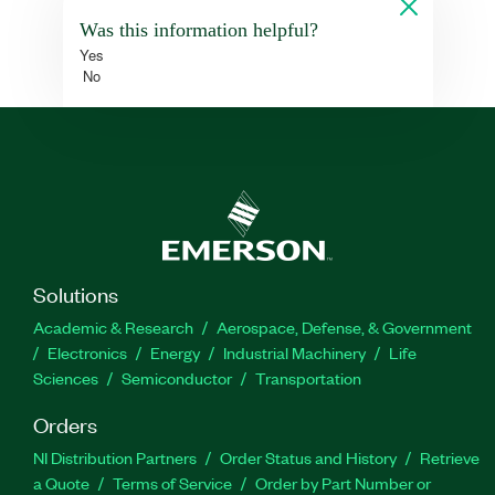
Was this information helpful?
Yes
No
Solutions
Academic & Research
Aerospace, Defense, & Government
Electronics
Energy
Industrial Machinery
Life
Sciences
Semiconductor
Transportation
Orders
NI Distribution Partners
Order Status and History
Retrieve
a Quote
Terms of Service
Order by Part Number or