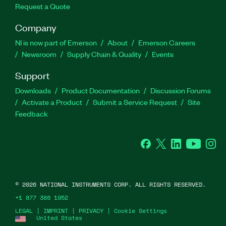
Request a Quote
Company
NI is now part of Emerson
About
Emerson Careers
Newsroom
Supply Chain & Quality
Events
Support
Downloads
Product Documentation
Discussion Forums
Activate a Product
Submit a Service Request
Site
Feedback
Facebook
Twitter
LinkedIn
YouTube
Ins
©
2026
NATIONAL INSTRUMENTS CORP. ALL RIGHTS RESERVED.
+1 877 388 1952
LEGAL
|
IMPRINT
|
PRIVACY
|
Cookie Settings
United States