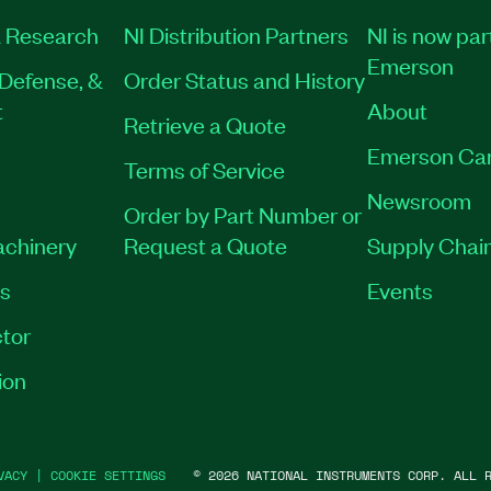
 Research
NI Distribution Partners
NI is now par
Emerson
Defense, &
Order Status and History
t
About
Retrieve a Quote
Emerson Ca
Terms of Service
Newsroom
Order by Part Number or
achinery
Request a Quote
Supply Chain
es
Events
tor
ion
VACY
|
COOKIE SETTINGS
©
2026
NATIONAL INSTRUMENTS CORP. ALL R