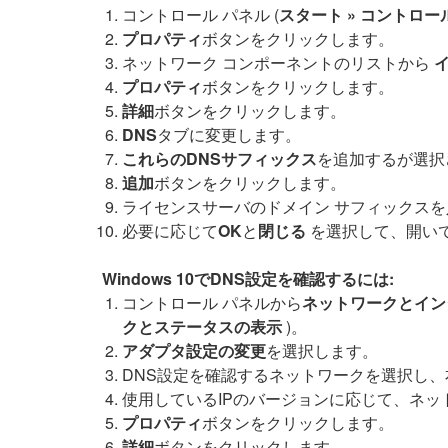
コントロール パネル (
スタート » コントロー
プロパティ
ボタンをクリックします。
ネットワーク コンポーネントのリストから
イ
プロパティ
ボタンをクリックします。
詳細
ボタンをクリックします。
DNS
タブに変更します。
これらのDNSサフィックス
を追加するが選択
追加
ボタンをクリックします。
ライセンスサーバのドメイン サフィックス
必要に応じて
OK
と
閉じる
を選択して、開いて
Windows 10でDNS設定を確認するには:
コントロール パネルから
ネットワークとイン
クとステータスの表示
)。
アダプタ設定の変更
を選択します。
DNS設定を確認するネットワークを選択し
使用しているIPのバージョンに応じて、ネッ
プロパティ
ボタンをクリックします。
詳細
ボタンをクリックします。