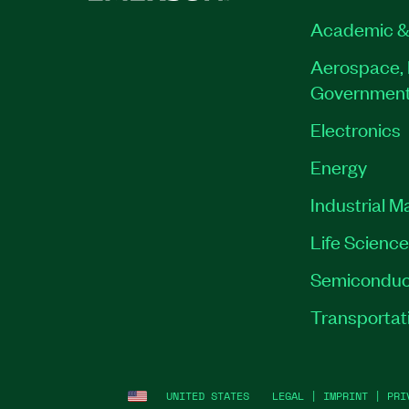
Academic &
Aerospace, 
Governmen
Electronics
Energy
Industrial M
Life Scienc
Semiconduc
Transportat
UNITED STATES
LEGAL
|
IMPRINT
|
PRI