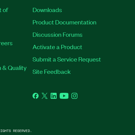
t of
Downloads
Product Documentation
Discussion Forums
reers
Activate a Product
Submit a Service Request
 & Quality
Site Feedback
Facebook
Twitter
LinkedIn
YouTube
Instagram
IGHTS RESERVED.