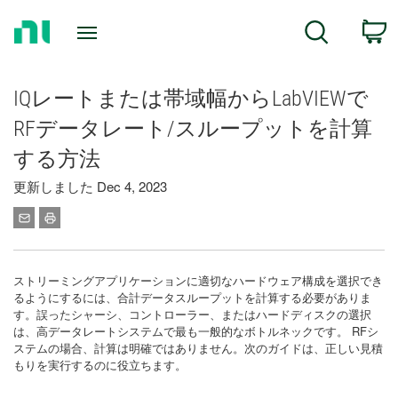
Return
C
Search
to
Home
Page
IQレートまたは帯域幅からLabVIEWで
RFデータレート/スループットを計算
する方法
更新しました Dec 4, 2023
ストリーミングアプリケーションに適切なハードウェア構成を選択でき
るようにするには、合計データスループットを計算する必要がありま
す。誤ったシャーシ、コントローラー、またはハードディスクの選択
は、高データレートシステムで最も一般的なボトルネックです。 RFシ
ステムの場合、計算は明確ではありません。次のガイドは、正しい見積
もりを実行するのに役立ちます。