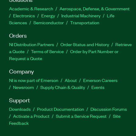
Academic & Research
Aerospace, Defense, & Government
Electronics
Energy
Industrial Machinery
Life
Sciences
Semiconductor
Transportation
Orders
NI Distribution Partners
Order Status and History
Retrieve
a Quote
Terms of Service
Order by Part Number or
Request a Quote
Company
NI is now part of Emerson
About
Emerson Careers
Newsroom
Supply Chain & Quality
Events
Support
Downloads
Product Documentation
Discussion Forums
Activate a Product
Submit a Service Request
Site
Feedback