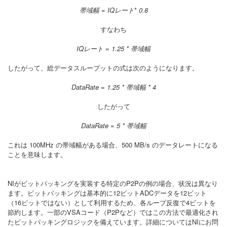
帯域幅
=
IQレート
*
0.8
すなわち
IQレート = 1.25 * 帯域幅
したがって、総データスループットの式は次のようになります。
DataRate = 1.25 * 帯域幅 * 4
したがって
DataRate = 5 * 帯域幅
これは 100MHz の帯域幅がある場合、500 MB/s のデータレートになる
ことを意味します。
NIがビットパッキングを実装する特定のP2Pの例の場合、状況は異なり
ます。ビットパッキングは基本的に12ビットADCデータを12ビット
（16ビットではない）として利用するため、各ループ反復で4ビットを
節約します。一部のVSAコード（P2Pなど）ではこの方法で最適化され
たビットパッキングロジックを備えています。詳細についてはNIにお問