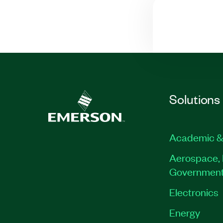
Solutions
Academic &
Aerospace, 
Governmen
Electronics
Energy