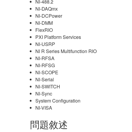
NI-488.2
NI-DAQmx
NI-DCPower
NI-DMM
FlexRIO
PXI Platform Services
NI-USRP
NI R Series Multifunction RIO
NI-RFSA
NI-RFSG
NI-SCOPE
NI-Serial
NI-SWITCH
NI-Sync
System Configuration
NI-VISA
問題敘述