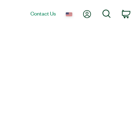
My Account
Search
Contact Us
Car