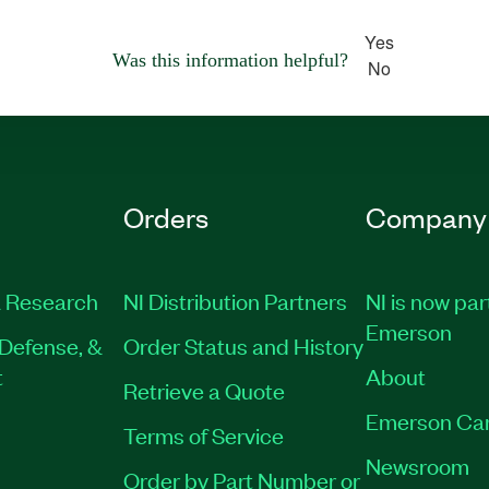
Yes
Was this information helpful?
No
Orders
Company
 Research
NI Distribution Partners
NI is now par
Emerson
Defense, &
Order Status and History
t
About
Retrieve a Quote
Emerson Ca
Terms of Service
Newsroom
Order by Part Number or