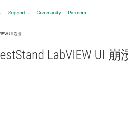
Support
Community
Partners
EW UI 崩溃
tand LabVIEW UI 崩