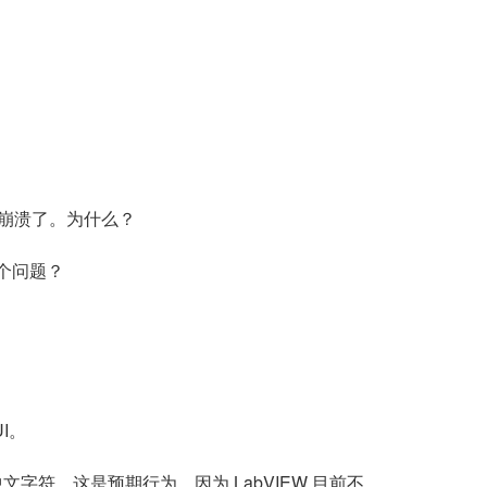
时，它崩溃了。为什么？
决这个问题？
UI。
的中文字符。这是预期行为，因为 LabVIEW 目前不