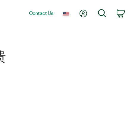
My Account
Search
Contact Us
Car
溃