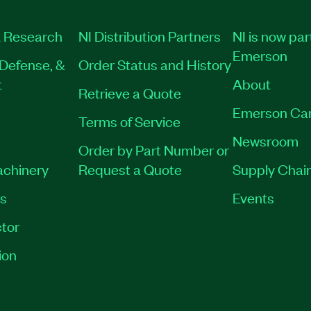
 Research
NI Distribution Partners
NI is now par
Emerson
Defense, &
Order Status and History
t
About
Retrieve a Quote
Emerson Ca
Terms of Service
Newsroom
Order by Part Number or
achinery
Request a Quote
Supply Chain
es
Events
tor
ion