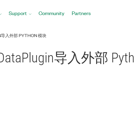
Support
Community
Partners
GIN导入外部 PYTHON 模块
n DataPlugin导入外部 Py