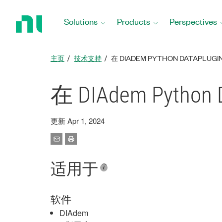
Return
to
Solutions
Products
Perspectives
Home
Page
主页
技术支持
在 DIADEM PYTHON DATAPLU
在 DIAdem Pytho
更新 Apr 1, 2024
适用于
软件
DIAdem