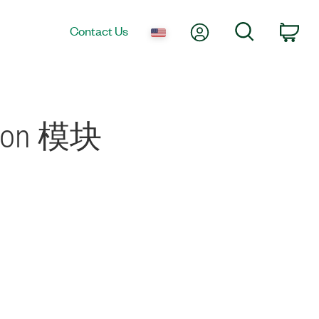
My Account
Search
Contact Us
Car
thon 模块