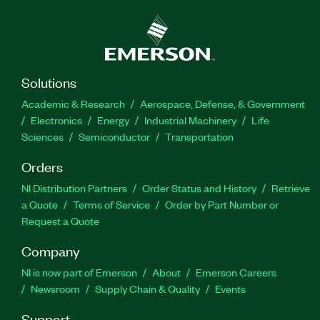
Solutions
Academic & Research
Aerospace, Defense, & Government
Electronics
Energy
Industrial Machinery
Life
Sciences
Semiconductor
Transportation
Orders
NI Distribution Partners
Order Status and History
Retrieve
a Quote
Terms of Service
Order by Part Number or
Request a Quote
Company
NI is now part of Emerson
About
Emerson Careers
Newsroom
Supply Chain & Quality
Events
Support