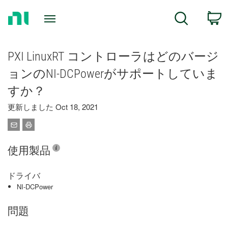
Return
C
Search
to
Home
Page
PXI LinuxRT コントローラはどのバージ
ョンのNI-DCPowerがサポートしていま
すか？
更新しました Oct 18, 2021
使用製品
ドライバ
NI-DCPower
問題