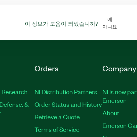
예
이 정보가 도움이 되었습니까?
아니요
Orders
Company
 Research
NI Distribution Partners
NI is now par
Emerson
Defense, &
Order Status and History
t
About
Retrieve a Quote
Emerson Ca
Terms of Service