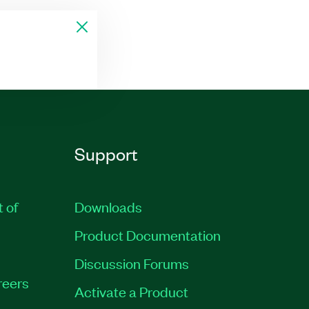
Support
t of
Downloads
Product Documentation
Discussion Forums
reers
Activate a Product