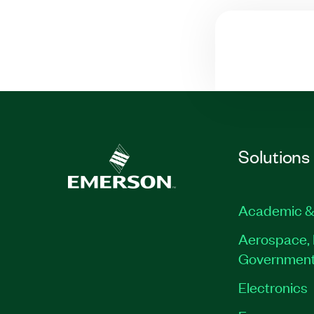
Solutions
Academic &
Aerospace, 
Governmen
Electronics