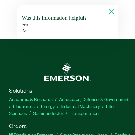
Was this information helpful?
Yes
No
Solutions
Academic & Research
Aerospace, Defense, & Government
Electronics
Energy
Industrial Machinery
Life
Sciences
Semiconductor
Transportation
Orders
NI Distribution Partners
Order Status and History
Retrieve