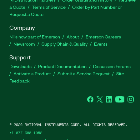
a Quote
Terms of Service
Order by Part Number or
Request a Quote
Company
NI is now part of Emerson
About
Emerson Careers
Newsroom
Supply Chain & Quality
Events
Support
Downloads
Product Documentation
Discussion Forums
Activate a Product
Submit a Service Request
Site
Feedback
Facebook
Twitter
LinkedIn
YouTube
Ins
©
2026
NATIONAL INSTRUMENTS CORP. ALL RIGHTS RESERVED.
+1 877 388 1952