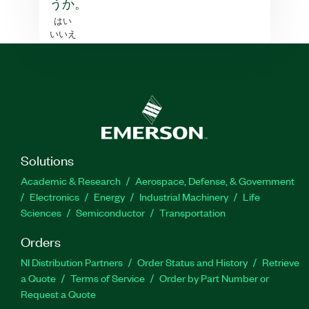
うか。
はい
いいえ
Solutions
Academic & Research
Aerospace, Defense, & Government
Electronics
Energy
Industrial Machinery
Life
Sciences
Semiconductor
Transportation
Orders
NI Distribution Partners
Order Status and History
Retrieve
a Quote
Terms of Service
Order by Part Number or
Request a Quote