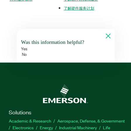
了解硬件服务计划
Was this information helpful?
Yes
No
Solutions
Academic & Research
Aerospace, Defense, & Government
Electronics
Energy
Industrial Machinery
Life