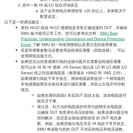
其中一根 HI 或/LO 线在浮动状态
这个会导致电压将增加至 ±25 伏以上，具体取决于
配置设定。
以下是一些调试建议：
查找 HI/LO 线或 HI/LO 感测线是否有正确连接到 DUT，并确保
SMU 板卡能否正常工作。您可以参考此文档：
SMU Best
Practices: Understanding Compliance and Device Protection
Errors
了解 SMU 的一些使用限制以及需注意的使用事项。
若是所测量参数没必要使用远程感应测量（四线连接），可以
使用两线连接方式。
如果您无法排查感测引线的连接问题并且需要远程感应测量，
您可以在 HI 和 HI 感测（HI Sense) 线以及 LO 和 LO 感测 (LO
Sense) 线之间连接电阻器（推荐值在 100kΩ 和 1MΩ 之间）。
如果感测引线处于常开状态，增加电阻器将提供一个精简版的
本地感测故障安全路径来进行感应测量，并防止出现开环控制
情况。
如果您遇到原因3 并且DUT 阻抗太低，添加电阻器可
能无济于事。
请注意，此方法的电阻器的作用为故障安全电阻器，
以确保 DUT 免受潜在高压的影响。如果连接问题没有
得到解决，您还是会面临读取错误 的 DUT 电压参
数。例如，如果您输出电压并且 HI 线处于常开状态，
SMU 将读取与您的 DUT 不对应的电压和电流读数。