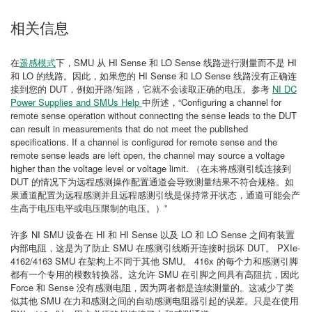
相关信息
在
遥感模式
下，SMU 从 HI Sense 和 LO Sense 线路进行测量而不是 HI
和 LO 的线路。因此，如果您的 HI Sense 和 LO Sense 线路没有正确连
接到您的 DUT，例如开路/短路，它就不会读取正确的电压。参考
NI DC
Power Supplies and SMUs Help
中所述，“Configuring a channel for
remote sense operation without connecting the sense leads to the DUT
can result in measurements that do not meet the published
specifications. If a channel is configured for remote sense and the
remote sense leads are left open, the channel may source a voltage
higher than the voltage level or voltage limit. （在未将感测引线连接到
DUT 的情况下为远程感测操作配置通道会导致测量结果不符合规格。如
果通道配置为远程感测并且远程感测引线是保持常开状态，通道可能会产
生高于电压电平或电压限制的电压。）”
许多 NI SMU 设备在 HI 和 HI Sense 以及 LO 和 LO Sense 之间有装置
内部电阻，这是为了防止 SMU 在感测引线断开连接时损坏 DUT。 PXIe-
4162/4163 SMU 在架构上不同于其他 SMU。 416x 的每个力和感测引脚
都有一个专用的模数转换器。这允许 SMU 在引脚之间具有高阻抗，因此
Force 和 Sense 没有感测电阻，因为两者都是连续测量的。这减少了类
似其他 SMU 在力和感测之间的自动感测电阻器引起的误差。只是在使用