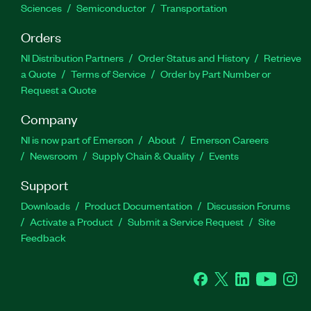
Sciences
Semiconductor
Transportation
Orders
NI Distribution Partners
Order Status and History
Retrieve
a Quote
Terms of Service
Order by Part Number or
Request a Quote
Company
NI is now part of Emerson
About
Emerson Careers
Newsroom
Supply Chain & Quality
Events
Support
Downloads
Product Documentation
Discussion Forums
Activate a Product
Submit a Service Request
Site
Feedback
Facebook
Twitter
LinkedIn
YouTube
Ins