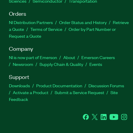
Sciences
Semiconductor
Transportation
Orders
NI Distribution Partners
Order Status and History
Retrieve
a Quote
Terms of Service
Order by Part Number or
Request a Quote
Company
NI is now part of Emerson
About
Emerson Careers
Newsroom
Supply Chain & Quality
Events
Support
Downloads
Product Documentation
Discussion Forums
Activate a Product
Submit a Service Request
Site
Feedback
Facebook
Twitter
LinkedIn
YouTube
Ins