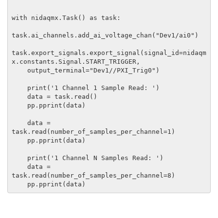
with nidaqmx.Task() as task:

task.ai_channels.add_ai_voltage_chan("Dev1/ai0")

task.export_signals.export_signal(signal_id=nidaqm
x.constants.Signal.START_TRIGGER,

    output_terminal="Dev1//PXI_Trig0")

    print('1 Channel 1 Sample Read: ')

    data = task.read()

    pp.pprint(data)

    data = 
task.read(number_of_samples_per_channel=1)

    pp.pprint(data)

    print('1 Channel N Samples Read: ')

    data = 
task.read(number_of_samples_per_channel=8)
