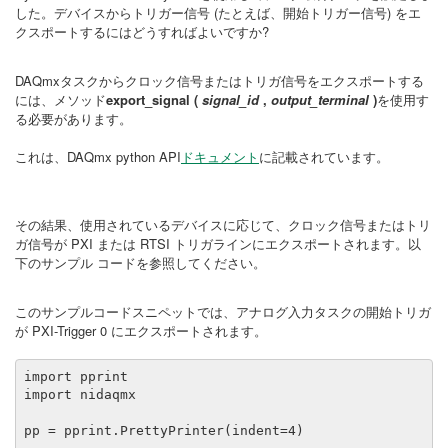
した。デバイスからトリガー信号 (たとえば、開始トリガー信号) をエ
クスポートするにはどうすればよいですか?
DAQmxタスクからクロック信号またはトリガ信号をエクスポートする
には、メソッド
export_signal
(
signal_id
,
output_terminal
)
を
使用す
る必要があります。
これは、DAQmx python API
ドキュメント
に記載されています。
その結果、使用されているデバイスに応じて、クロック信号またはトリ
ガ信号が PXI または RTSI トリガラインにエクスポートされます。以
下のサンプル コードを参照してください。
このサンプルコードスニペットでは、アナログ入力タスクの開始トリガ
が PXI-Trigger 0 にエクスポートされます。
import pprint

import nidaqmx

pp = pprint.PrettyPrinter(indent=4)
