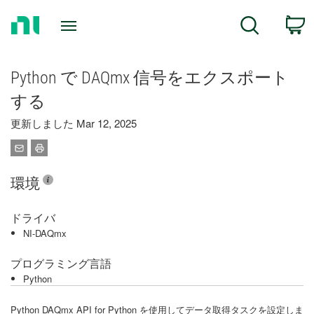
Return
C
Search
to
Home
Page
Python で DAQmx 信号をエクスポート
する
更新しました Mar 12, 2025
環境
ドライバ
NI-DAQmx
プログラミング言語
Python
Python DAQmx API for Python を使用してデータ取得タスクを設定しま