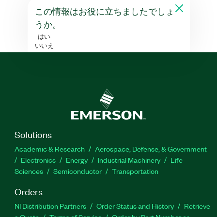
この情報はお役に立ちましたでしょ
うか。
はい
いいえ
Solutions
Academic & Research
Aerospace, Defense, & Government
Electronics
Energy
Industrial Machinery
Life
Sciences
Semiconductor
Transportation
Orders
NI Distribution Partners
Order Status and History
Retrieve
a Quote
Terms of Service
Order by Part Number or