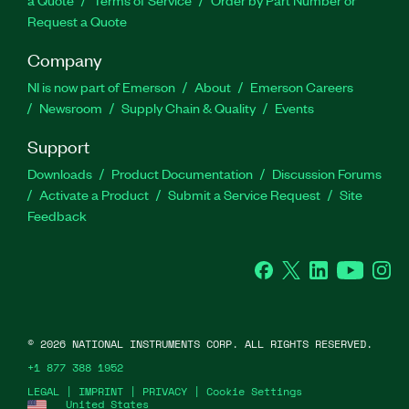
Request a Quote
Company
NI is now part of Emerson
About
Emerson Careers
Newsroom
Supply Chain & Quality
Events
Support
Downloads
Product Documentation
Discussion Forums
Activate a Product
Submit a Service Request
Site
Feedback
Facebook
Twitter
LinkedIn
YouTube
Ins
©
2026
NATIONAL INSTRUMENTS CORP. ALL RIGHTS RESERVED.
+1 877 388 1952
LEGAL
|
IMPRINT
|
PRIVACY
|
Cookie Settings
United States