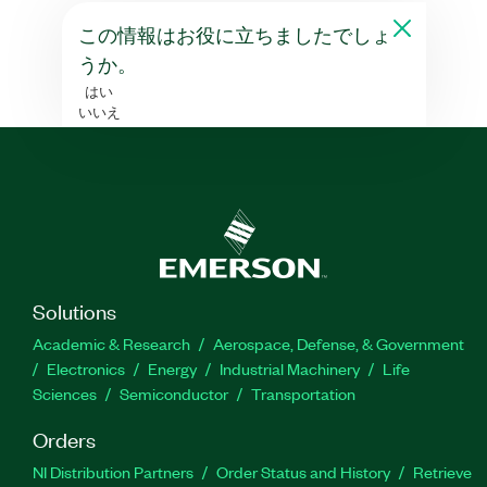
この情報はお役に立ちましたでしょ
うか。
はい
いいえ
Solutions
Academic & Research
Aerospace, Defense, & Government
Electronics
Energy
Industrial Machinery
Life
Sciences
Semiconductor
Transportation
Orders
NI Distribution Partners
Order Status and History
Retrieve