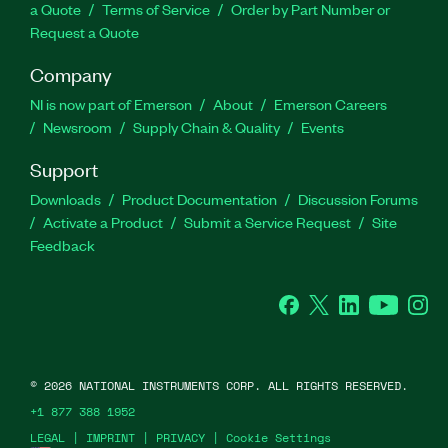
a Quote
Terms of Service
Order by Part Number or
Request a Quote
Company
NI is now part of Emerson
About
Emerson Careers
Newsroom
Supply Chain & Quality
Events
Support
Downloads
Product Documentation
Discussion Forums
Activate a Product
Submit a Service Request
Site
Feedback
Facebook
Twitter
LinkedIn
YouTube
Ins
©
2026
NATIONAL INSTRUMENTS CORP. ALL RIGHTS RESERVED.
+1 877 388 1952
LEGAL
|
IMPRINT
|
PRIVACY
|
Cookie Settings