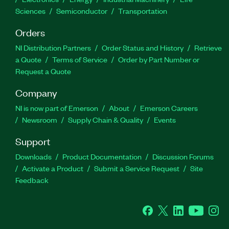
Sciences
Semiconductor
Transportation
Orders
NI Distribution Partners
Order Status and History
Retrieve
a Quote
Terms of Service
Order by Part Number or
Request a Quote
Company
NI is now part of Emerson
About
Emerson Careers
Newsroom
Supply Chain & Quality
Events
Support
Downloads
Product Documentation
Discussion Forums
Activate a Product
Submit a Service Request
Site
Feedback
Facebook
Twitter
LinkedIn
YouTube
Ins