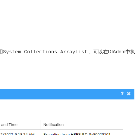
用
。可以在DIAdem中执行
System.Collections.ArrayList