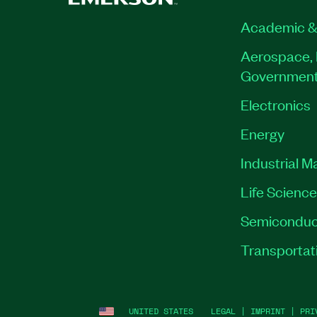
Academic &
Aerospace, 
Governmen
Electronics
Energy
Industrial M
Life Scienc
Semiconduc
Transportat
UNITED STATES
LEGAL
|
IMPRINT
|
PRI