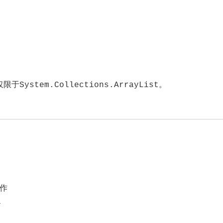
不仅限于
System.Collections.ArrayList。
作
案