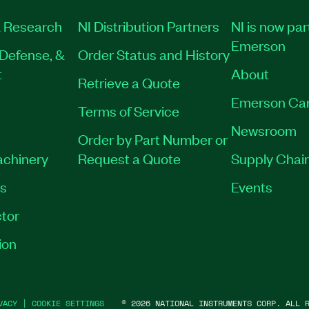
 Research
NI Distribution Partners
NI is now par
Emerson
Defense, &
Order Status and History
t
About
Retrieve a Quote
Emerson Ca
Terms of Service
Newsroom
Order by Part Number or
achinery
Request a Quote
Supply Chain
es
Events
tor
ion
VACY
|
COOKIE SETTINGS
©
2026
NATIONAL INSTRUMENTS CORP. ALL R