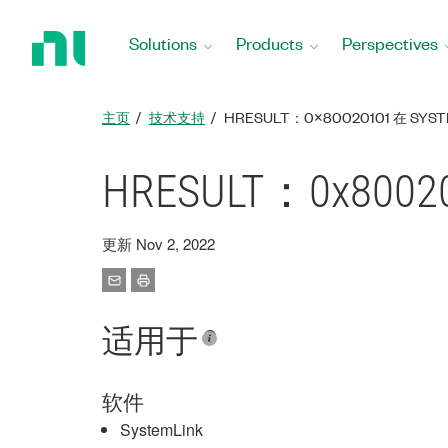
Return
to
Solutions
Products
Perspectives
Home
Page
主页
技术支持
HRESULT：0X80020101 在 SY
HRESULT：0x800
更新 Nov 2, 2022
适用于
软件
SystemLink