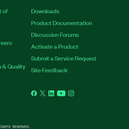
t of
Downloads
Product Documentation
Discussion Forums
reers
Activate a Product
Submit a Service Request
 & Quality
Site Feedback
Facebook
Twitter
LinkedIn
YouTube
Instagram
IGHTS RESERVED.