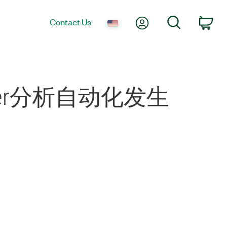
My Account
Search
Contact Us
Car
 Server分析自动化发生