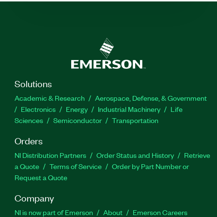
Solutions
Academic & Research
Aerospace, Defense, & Government
Electronics
Energy
Industrial Machinery
Life
Sciences
Semiconductor
Transportation
Orders
NI Distribution Partners
Order Status and History
Retrieve
a Quote
Terms of Service
Order by Part Number or
Request a Quote
Company
NI is now part of Emerson
About
Emerson Careers