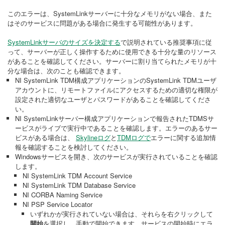
このエラーは、SystemLinkサーバーに十分なメモリがない場合、また
はそのサービスに問題がある場合に発生する可能性があります。
SystemLinkサーバのサイズを決定する
で説明されている推奨事項に従
って、サーバーが正しく操作するために使用できる十分な量のリソース
があることを確認してください。サーバーに割り当てられたメモリが十
分な場合は、次のことも確認できます。
NI SystemLink TDM構成アプリケーションのSystemLink TDMユーザ
アカウントに、リモートファイルにアクセスするための適切な権限が
設定された適切なユーザとパスワードがあることを確認してくださ
い。
NI SystemLinkサーバー構成アプリケーションで報告されたTDMSサ
ービスがライブで実行中であることを確認します。エラーのあるサー
ビスがある場合は、
Skylineログ
と
TDMログで
エラーに関する追加情
報を確認することを検討してください。
Windowsサービスを開き、次のサービスが実行されていることを確認
します。
NI SystemLink TDM Account Service
NI SystemLink TDM Database Service
NI CORBA Naming Service
NI PSP Service Locator
いずれかが実行されていない場合は、それらを右クリックして
開始
を選択し、手動で開始できます。サービスの開始時にエラ