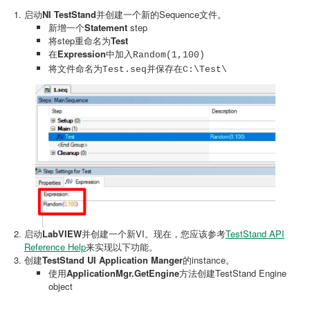
启动
NI TestStand
并创建一个新的Sequence文件。
新增一个
Statement
step
将step重命名为
Test
在
Expression
中加入
Random(1,100)
将文件命名为
保存在
Test.seq并
C:\Test\
启动
LabVIEW
并创建一个新VI。现在，您应该参考
TestStand API
Reference Help
来实现以下功能。
创建
TestStand UI Application Manger
的instance。
使用
ApplicationMgr.GetEngine
方法创建TestStand Engine
object