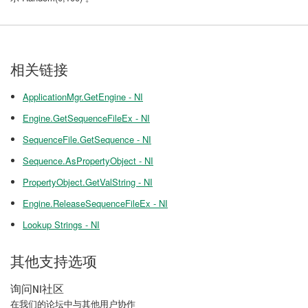
相关链接
ApplicationMgr.GetEngine - NI
Engine.GetSequenceFileEx - NI
SequenceFile.GetSequence - NI
Sequence.AsPropertyObject - NI
PropertyObject.GetValString - NI
Engine.ReleaseSequenceFileEx - NI
Lookup Strings - NI
其他支持选项
询问NI社区
在我们的论坛中与其他用户协作