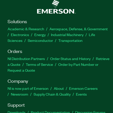
Solutions
Academic & Research
Aerospace, Defense, & Government
Electronics
Energy
Industrial Machinery
Life
Sciences
Semiconductor
Transportation
Orders
NI Distribution Partners
Order Status and History
Retrieve
a Quote
Terms of Service
Order by Part Number or
Request a Quote
Company
NI is now part of Emerson
About
Emerson Careers
Newsroom
Supply Chain & Quality
Events
Support
Downloads
Product Documentation
Discussion Forums