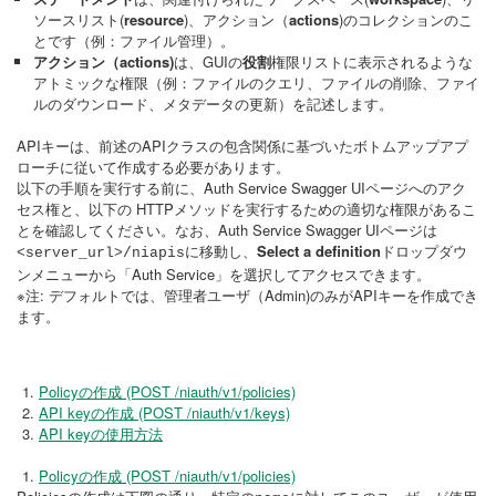
ソースリスト(
resource
)、アクション（
actions
)のコレクションのこ
とです（例：ファイル管理）。
アクション（actions)
は、GUIの
役割
権限リストに表示されるような
アトミックな権限（例：ファイルのクエリ、ファイルの削除、ファイ
ルのダウンロード、メタデータの更新）を記述します。
APIキーは、前述のAPIクラスの包含関係に基づいたボトムアップアプ
ローチに従いて作成する必要があります。
以下の手順を実行する前に、Auth Service Swagger UIページへのアク
セス権と、以下の HTTPメソッドを実行するための適切な権限があるこ
とを確認してください。なお、Auth Service Swagger UIページは
に移動し、
Select a definition
ドロップダウ
<server_url>/niapis
ンメニューから「Auth Service」を選択してアクセスできます。
※注: デフォルトでは、管理者ユーザ（Admin)のみがAPIキーを作成でき
ます。
Policyの作成 (POST /niauth/v1/policies)
API keyの作成 (POST /niauth/v1/keys)
API keyの使用方法
Policyの作成 (POST /niauth/v1/policies)