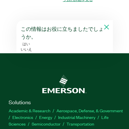
この情報はお役に立ちましたでしょ
うか。
はい
いいえ
Solutions
Academic & Research
Aerospace, Defense, & Government
Electronics
Energy
Industrial Machinery
Life
Sciences
Semiconductor
Transportation