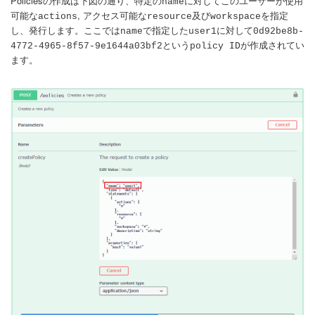
Policiesの作成は下図の通り、特定の
に対してこのユーザーが使用
name
可能な
, アクセス可能な
及び
を指定
actions
resource
workspace
し、発行します。ここでは
で指定した
に対して
name
user1
0d92be8b-
という
が作成されてい
4772-4965-8f57-9e1644a03bf2
policy ID
ます。