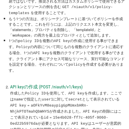
易ではないです。推奨される方法はカスタムポリシーで使用できるア
クションとリソースの例を含む 
GET /niauth/v1/policy-
 を使用することです。
templates
もう1つの方法は、ポリシーテンプレートに基づいてポリシーを作成
することです。これを行うには、上記のリクエスト本文を変更し、
「statements」プロパティを削除し、「templateId」と
「workspace」の両方を最上位プロパティとして追加します。
1つの
を複数の
の作成に使用する事ができま
policy ID
API key
す。
の内容について同じものを複数のクライアントに適応す
Policy
る場合、1つの
を複数のクライアントで使用する事ができま
API key
す。クライアント事にアクセス可能なリソース、実行可能なコマンド
を設定する場合、それぞれについて
を作成する必要がありま
policy
す。
API keyの作成 (POST /niauth/v1/keys)
作成した
を使用して、
を作成します。ここで
Policy ID
API key
は
で指定した
に対して
として表示されている
name
user1
secret
=
API key
aOFkYvM8eaypigGpMUmxbHRn-
が作成されました。
の削除にはこ
NhjkPTOTmahQbWHYS
API Key
こで表示されている
=
id
15e4b028-ff7c-405f-9060-
が必要となります。
はユーザーが意図的
0ed22b5976da
API key