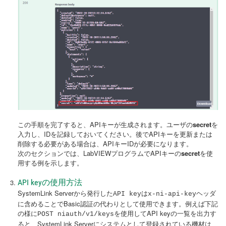
この手順を完了すると、APIキーが生成されます。ユーザの
secret
を
入力し、IDを記録しておいてください。後でAPIキーを更新または
削除する必要がある場合は、APIキーIDが必要になります。
次のセクションでは、LabVIEWプログラムでAPIキーの
secret
を使
用する例を示します。
API keyの使用方法
SystemLink Serverから発行した
は
ヘッダ
API key
x-ni-api-key
に含めることでBasic認証の代わりとして使用できます。例えば下記
の様に
を使用してAPI keyの一覧を出力す
POST niauth/v1/keys
ると、SystemLink Serverにシステムとして登録されている機材は