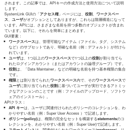
されます。この記事では、APIキーの作成方法と使用方法について説明
します。
SystemLink GUIの「
アクセス権
」ページには、
役割
、
ワークスペー
ス
、
ユーザ
がオプションとしてありますが、これらは階層構造になって
います。APIには、さまざまな名前を持つ多数のオブジェクトが含まれ
ています。以下に、それらを簡単にまとめます。
GUI要素：
ワークスペース
は、管理可能なアイテム（ファイル、タグ、システム
など）のサブセットであり、明確な名前（例：デフォルト）が付けら
れています。
ユーザ
は、1つ以上の
ワークスペース
で1つ以上の
役割
が割り当てら
れたログインアカウント（またはアカウントの論理グループ）です。
役割
は、「Data Maintainer」などの明確な名前を持つ基本権限の集合
です。
権限
とは割り当てられた
ワークスペース
内で、その
ワークスペース
で
ユーザ
に割り当てられた
役割
に基づいてユーザが実行できるアトミッ
クなアクションのことです（例：ファイルのアップロード、ソフトウ
ェアのインストール）。
APIクラス：
API キー
は、ユーザに関連付けられたポリシーのコレクションを、わ
かりやすい名前（例：Super User Access ）で記述します。
ポリシー(policy)
は、権限の完全なセットを構築する
statements
のコ
レクションを、わかりやすい名前（例：Super User)で記述します。
ステートメント
は、関連付けられたワークスペース(
workspace
)、リ