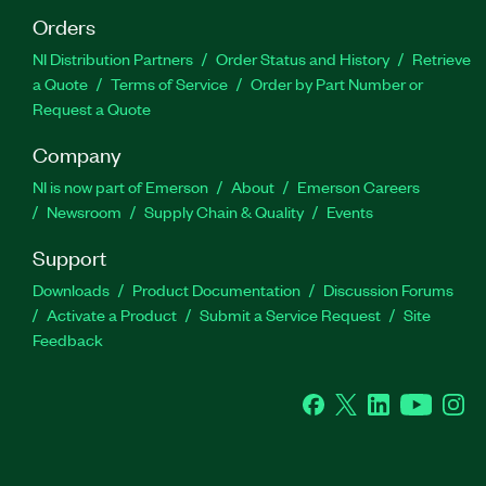
Orders
NI Distribution Partners
Order Status and History
Retrieve
a Quote
Terms of Service
Order by Part Number or
Request a Quote
Company
NI is now part of Emerson
About
Emerson Careers
Newsroom
Supply Chain & Quality
Events
Support
Downloads
Product Documentation
Discussion Forums
Activate a Product
Submit a Service Request
Site
Feedback
Facebook
Twitter
LinkedIn
YouTube
Ins