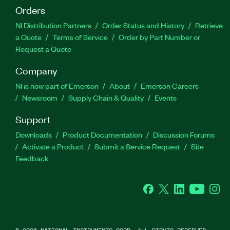
Orders
NI Distribution Partners
Order Status and History
Retrieve
a Quote
Terms of Service
Order by Part Number or
Request a Quote
Company
NI is now part of Emerson
About
Emerson Careers
Newsroom
Supply Chain & Quality
Events
Support
Downloads
Product Documentation
Discussion Forums
Activate a Product
Submit a Service Request
Site
Feedback
Facebook
Twitter
LinkedIn
YouTube
Ins