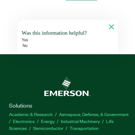
Was this information helpful?
Yes
No
Solutions
Academic & Research
Aerospace, Defense, & Government
Electronics
Energy
Industrial Machinery
Life
Sciences
Semiconductor
Transportation