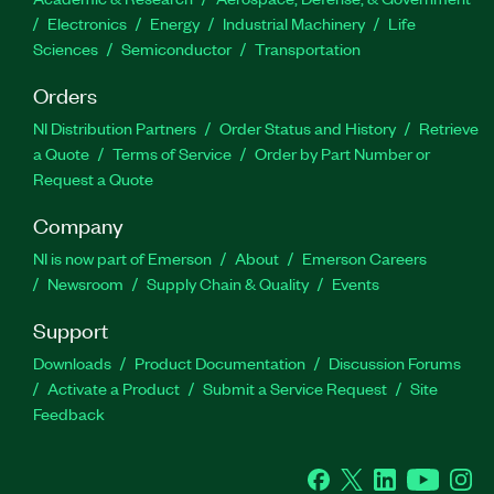
Electronics
Energy
Industrial Machinery
Life
Sciences
Semiconductor
Transportation
Orders
NI Distribution Partners
Order Status and History
Retrieve
a Quote
Terms of Service
Order by Part Number or
Request a Quote
Company
NI is now part of Emerson
About
Emerson Careers
Newsroom
Supply Chain & Quality
Events
Support
Downloads
Product Documentation
Discussion Forums
Activate a Product
Submit a Service Request
Site
Feedback
Facebook
Twitter
LinkedIn
YouTube
Ins