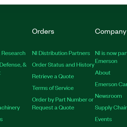
Orders
Company
 Research
NI Distribution Partners
NI is now par
Emerson
Defense, &
Order Status and History
t
About
Retrieve a Quote
Emerson Ca
Terms of Service
Newsroom
Order by Part Number or
achinery
Request a Quote
Supply Chain
es
Events