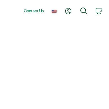
My Account
Search
Contact Us
Car