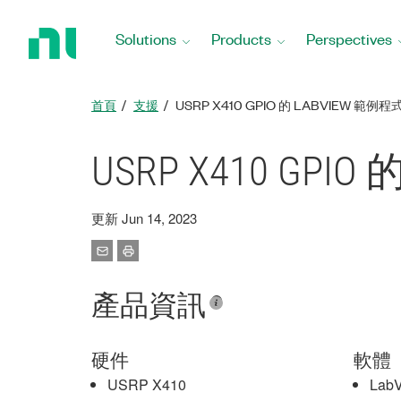
Return
to
Solutions
Products
Perspectives
Home
Page
首頁
支援
USRP X410 GPIO 的 LABVIEW 範例程
USRP X410 GPIO
更新 Jun 14, 2023
產品資訊
硬件
軟體
USRP X410
Lab