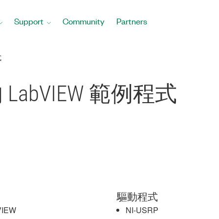
Support
Community
Partners
式
 的 LabVIEW 範例程式
驅動程式
VIEW
NI-USRP