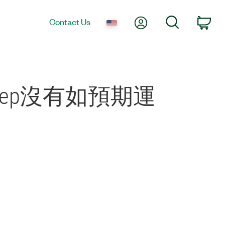
My Account
Search
Contact Us
Car
ns的step沒有如預期運