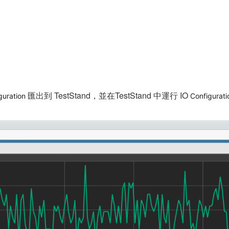
匯出到 TestStand，並在TestStand 中運行 IO
guration
Configura