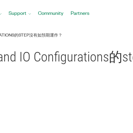
Support
Community
Partners
URATIONS的STEP沒有如預期運作？
d IO Configuratio