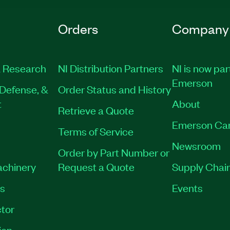
Orders
Company
 Research
NI Distribution Partners
NI is now par
Emerson
Defense, &
Order Status and History
t
About
Retrieve a Quote
Emerson Ca
Terms of Service
Newsroom
Order by Part Number or
achinery
Request a Quote
Supply Chain
es
Events
tor
ion