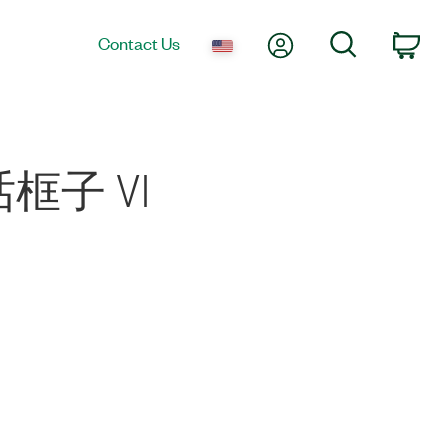
My Account
Search
Contact Us
Car
子 VI