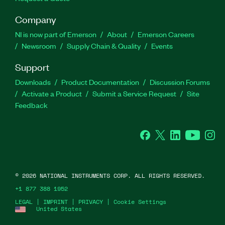
Company
NI is now part of Emerson
About
Emerson Careers
Newsroom
Supply Chain & Quality
Events
Support
Downloads
Product Documentation
Discussion Forums
Activate a Product
Submit a Service Request
Site
Feedback
Facebook
Twitter
LinkedIn
YouTube
Ins
©
2026
NATIONAL INSTRUMENTS CORP. ALL RIGHTS RESERVED.
+1 877 388 1952
LEGAL
|
IMPRINT
|
PRIVACY
|
Cookie Settings
United States