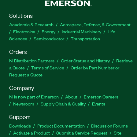
Solutions
Academic & Research
Aerospace, Defense, & Government
Electronics
Energy
Industrial Machinery
Life
Sciences
Semiconductor
Transportation
Orders
NI Distribution Partners
Order Status and History
Retrieve
a Quote
Terms of Service
Order by Part Number or
Request a Quote
Company
NI is now part of Emerson
About
Emerson Careers
Newsroom
Supply Chain & Quality
Events
Support
Downloads
Product Documentation
Discussion Forums
Activate a Product
Submit a Service Request
Site