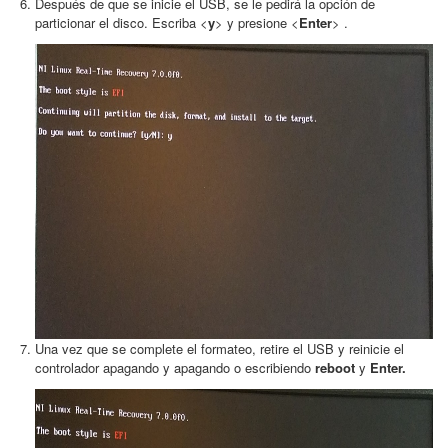
Después de que se inicie el USB, se le pedirá la opción de
particionar el disco. Escriba <
y
> y presione <
Enter
> .
Una vez que se complete el formateo, retire el USB y reinicie el
controlador apagando y apagando o escribiendo
reboot
y
Enter.