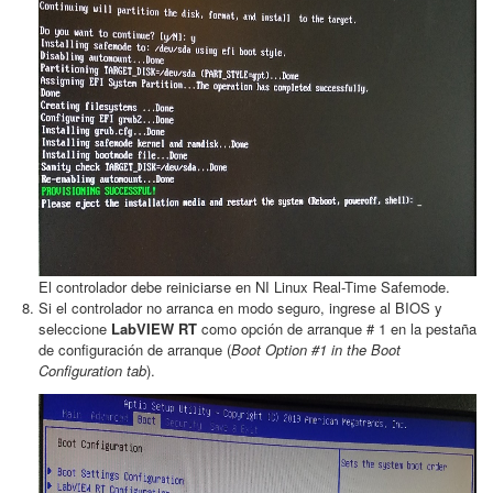
El controlador debe reiniciarse en NI Linux Real-Time Safemode.
Si el controlador no arranca en modo seguro, ingrese al BIOS y
seleccione
LabVIEW RT
como opción de arranque # 1 en la pestaña
de configuración de arranque (
Boot Option #1 in the Boot
Configuration tab
)
.