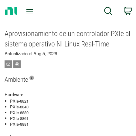
Return
C
Search
to
Home
Page
Aprovisionamiento de un controlador PXIe al
sistema operativo NI Linux Real-Time
Actualizado el Aug 5, 2026
Ambiente
Hardware
PXIe-8821
PXIe-8840
PXIe-8880
PXIe-8861
PXIe-8881