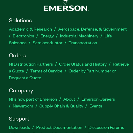
Solutions
Academic & Research
Aerospace, Defense, & Government
Electronics
Energy
Industrial Machinery
Life
Sciences
Semiconductor
Transportation
Orders
NI Distribution Partners
Order Status and History
Retrieve
a Quote
Terms of Service
Order by Part Number or
Request a Quote
Company
NI is now part of Emerson
About
Emerson Careers
Newsroom
Supply Chain & Quality
Events
Support
Downloads
Product Documentation
Discussion Forums