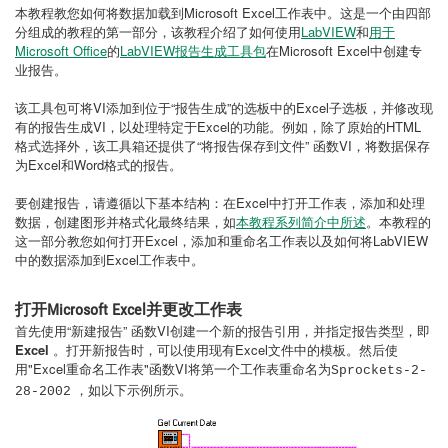
本教程教您如何将数据加载到Microsoft Excel工作表中。这是一个由四部
分组成的教程的第一部分，该教程介绍了如何使用
LabVIEW
和
用于
Microsoft Office
的
LabVIEW报告生成工具包
在Microsoft Excel中创建专
业报告。
该工具包可将VI添加到位于“报告生成”的选板中的Excel子选板，并修改现
有的报告生成VI，以处理特定于Excel的功能。例如，除了原始的HTML
格式选择外，该工具箱还提供了“将报告保存到文件” 函数VI，将数据保存
为Excel和Word格式的报告。
要创建报告，请遵循以下基本结构：在Excel中打开工作表，添加和处理
数据，创建图形并格式化最终结果，如
本教程系列简介中所述
。本教程的
这一部分教您如何打开Excel，添加和重命名工作表以及如何将LabVIEW
中的数据添加到Excel工作表中。
打开Microsoft Excel并更改工作表
首先使用“新建报告” 函数VI创建一个新的报告引用，并指定报告类型，即
Excel
。打开新报告时，可以使用现有Excel文件中的模板。然后使
用"Excel重命名工作表"函数VI将第一个工作表重命名为
Sprockets-2-
，如以下示例所示。
28-2002