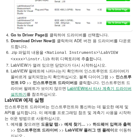
Go to Driver Page
를 클릭하여 드라이버를 선택합니다.
Download Driver Now
를 클릭하여 ADE 버전 용 드라이버를 다운로
드합니다.
.zip 파일의 내용을
<National Instruments>\LabVIEW
하위 디렉토리에 추출합니다.
<xxxx>\instr.lib
LabVIEW가 열려 있으면 닫았다가 다시 시작하십시오.
LabVIEW 팔레트에 나타나는지 확인하여 인스트루먼트 드라이버가
올바르게 설치되었는지 확인하십시오. 블록 다이어그램 >>
인스트루
먼트 I/O
>>
인스트루먼트 드라이버
를 클릭합니다. 인스트루먼트 드
라이버 팔레트가 보이지 않으면
LabVIEW에서 타사 계측기 드라이버
설치하기
를 참조하십시오.
LabVIEW 예제 실행
인스트루먼트 드라이버는 인스트루먼트와 통신하는 데 필요한 예제 및
API를 설치합니다. 이 예제를 프로그래밍 참조 및 계측기 사용을 시작하
는 쉬운 방법으로 사용하십시오.
예제를 찾으려면
도움말 탭
>>
예제 찾기…
>>
하드웨어 입력과 출력
>>
인스트루먼트 드라이버
>>
LabVIEW 플러그 앤 플레이
로 이동하
십시오
.