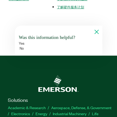
了解硬件服务计划
Was this information helpful?
Yes
No
Solutions
Academic & Research
Aerospace, Defense, & Government
Electronics
Energy
Industrial Machinery
Life