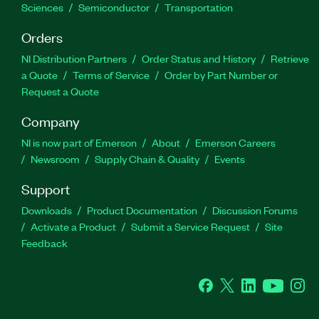
Sciences
Semiconductor
Transportation
Orders
NI Distribution Partners
Order Status and History
Retrieve
a Quote
Terms of Service
Order by Part Number or
Request a Quote
Company
NI is now part of Emerson
About
Emerson Careers
Newsroom
Supply Chain & Quality
Events
Support
Downloads
Product Documentation
Discussion Forums
Activate a Product
Submit a Service Request
Site
Feedback
Facebook
Twitter
LinkedIn
YouTube
Ins