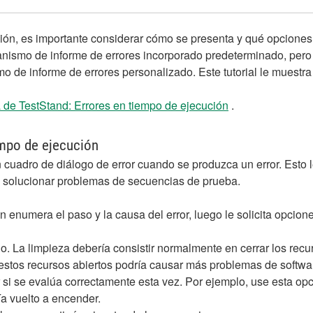
ón, es importante considerar cómo se presenta y qué opciones 
smo de informe de errores incorporado predeterminado, pero 
de informe de errores personalizado. Este tutorial le muestra 
 de TestStand: Errores en tiempo de ejecución
.
empo de ejecución
cuadro de diálogo de error cuando se produzca un error. Esto le
r y solucionar problemas de secuencias de prueba.
 enumera el paso y la causa del error, luego le solicita opcion
 La limpieza debería consistir normalmente en cerrar los recu
estos recursos abiertos podría causar más problemas de softwar
 si se evalúa correctamente esta vez. Por ejemplo, use esta opc
a vuelto a encender.