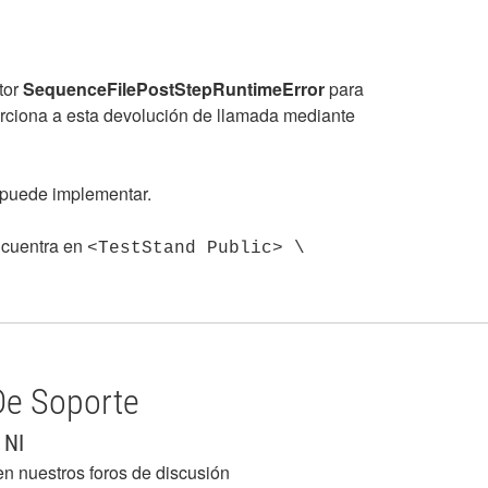
tor
SequenceFilePostStepRuntimeError
para
orciona a esta devolución de llamada mediante
puede implementar.
ncuentra en
<TestStand Public> \
De Soporte
 NI
en nuestros foros de discusión