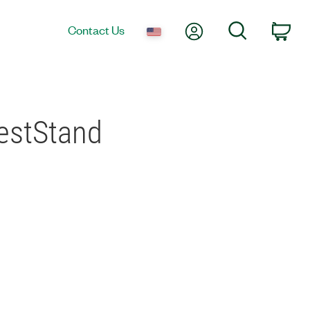
My Account
Search
Contact Us
Car
TestStand