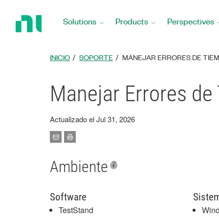
Return
to
Solutions
Products
Perspectives
Home
Page
INICIO
SOPORTE
MANEJAR ERRORES DE TIEM
Manejar Errores de
Actualizado el Jul 31, 2026
Ambiente
Software
Siste
TestStand
Win