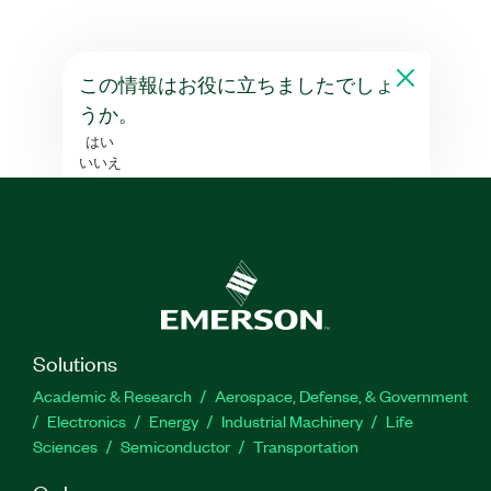
この情報はお役に立ちましたでしょ
うか。
はい
いいえ
Solutions
Academic & Research
Aerospace, Defense, & Government
Electronics
Energy
Industrial Machinery
Life
Sciences
Semiconductor
Transportation