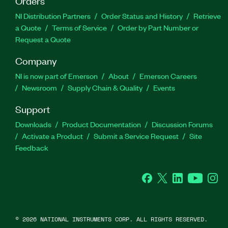
Orders
NI Distribution Partners
Order Status and History
Retrieve
a Quote
Terms of Service
Order by Part Number or
Request a Quote
Company
NI is now part of Emerson
About
Emerson Careers
Newsroom
Supply Chain & Quality
Events
Support
Downloads
Product Documentation
Discussion Forums
Activate a Product
Submit a Service Request
Site
Feedback
Facebook
Twitter
LinkedIn
YouTube
Ins
©
2026
NATIONAL INSTRUMENTS CORP. ALL RIGHTS RESERVED.