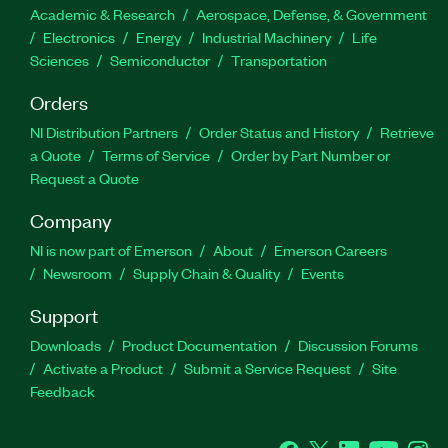
Academic & Research
Aerospace, Defense, & Government
Electronics
Energy
Industrial Machinery
Life
Sciences
Semiconductor
Transportation
Orders
NI Distribution Partners
Order Status and History
Retrieve
a Quote
Terms of Service
Order by Part Number or
Request a Quote
Company
NI is now part of Emerson
About
Emerson Careers
Newsroom
Supply Chain & Quality
Events
Support
Downloads
Product Documentation
Discussion Forums
Activate a Product
Submit a Service Request
Site
Feedback