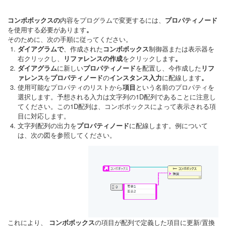
コンボボックスの
内容をプログラムで変更するには、
プロパティノード
を使用する必要があります
。
そのために、次の手順に従ってください。
ダイアグラムで
、作成された
コンボボックス
制御器または表示器を
右クリックし、
リファレンスの作成
をクリックします
。
ダイアグラム
に新しい
プロパティノード
を配置し、今作成した
リフ
ァレンス
を
プロパティノード
の
インスタンス入力
に配線します
。
使用可能なプロパティのリストから
項目
という名前のプロパティを
選択します。予想される入力は文字列の1D配列であることに注意し
てください。この1D配列は、コンボボックスによって表示される項
目に対応します。
文字列配列の出力を
プロパティノード
に配線します。例について
は、次の図を参照してください。
これにより、
コンボボックス
の項目が配列で定義した項目に更新/置換