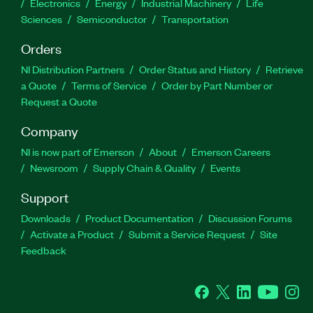
Electronics
Energy
Industrial Machinery
Life
Sciences
Semiconductor
Transportation
Orders
NI Distribution Partners
Order Status and History
Retrieve
a Quote
Terms of Service
Order by Part Number or
Request a Quote
Company
NI is now part of Emerson
About
Emerson Careers
Newsroom
Supply Chain & Quality
Events
Support
Downloads
Product Documentation
Discussion Forums
Activate a Product
Submit a Service Request
Site
Feedback
Facebook
Twitter
LinkedIn
YouTube
Ins