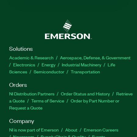
Solutions
Academic & Research
Aerospace, Defense, & Government
Electronics
Energy
Industrial Machinery
Life
Sciences
Semiconductor
Transportation
Orders
NI Distribution Partners
Order Status and History
Retrieve
a Quote
Terms of Service
Order by Part Number or
Request a Quote
Company
NI is now part of Emerson
About
Emerson Careers
Newsroom
Supply Chain & Quality
Events