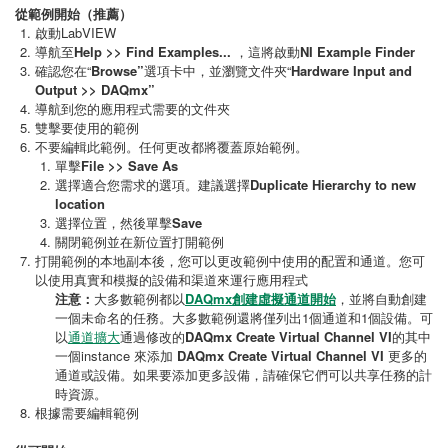
從範例開始（推薦）
啟動LabVIEW
導航至
Help >> Find Examples...
，這將啟動
NI Example Finder
確認您在“
Browse”
選項卡中，並瀏覽文件夾“
Hardware Input and
Output >> DAQmx”
導航到您的應用程式需要的文件夾
雙擊要使用的範例
不要編輯此範例。任何更改都將覆蓋原始範例。
單擊
File >> Save As
選擇適合您需求的選項。建議選擇
Duplicate Hierarchy to new
location
選擇位置，然後單擊
Save
關閉範例並在新位置打開範例
打開範例的本地副本後，您可以更改範例中使用的配置和通道。您可
以使用真實和模擬的設備和渠道來運行應用程式
注意：
大多數範例都以
DAQmx創建虛擬通道開始
，並將自動創建
一個未命名的任務。大多數範例還將僅列出1個通道和1個設備。可
以
通道擴大
通過修改的
DAQmx Create Virtual Channel VI
的其中
一個instance 來添加
DAQmx Create Virtual Channel VI
更多的
通道或設備。如果要添加更多設備，請確保它們可以共享任務的計
時資源。
根據需要編輯範例