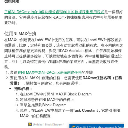
從頭開始
了解NI-DAQmx中的10個功能並處理80％的數據採集應用程式
是一個很好
的資源。它將逐步介紹您在NI-DAQmx數據採集應用程式中可能需要的主
要功能。
使用NI MAX任務
在MAX中創建要在LabVIEW中使用的任務，可以在LabVIEW外部設置多
個通道，比例，定時和觸發器，這有助於處理混亂的程式。在不同的VI之
間移植任務信息更加容易。與使用DAQ Assistant相比，在任務開始和停
止時可以提供更多控制，可以輕鬆地在多個實例/ VI中使用相同的通道設
置，並且可以為特定實例/ VI編輯任務的某些方面，而無需更改設置任
務。
遵循
在NI MAX中為NI-DAQmx設備創建任務
的步驟
要使用在NI MAX中創建的任務，您需要使用
DAQmx
任務名稱（任務
常量）
，關於如何創建它，您有兩個選擇：
拖動任務：
在LabVIEW中打開NI MAX和Block Diagram
將鼠標懸停在NI MAX中的任務上
單擊並拖動到Block Diagram
現在，在LabVIEW中創建了一個
Task Constant，
它將引用NI
MAX中的任務配置