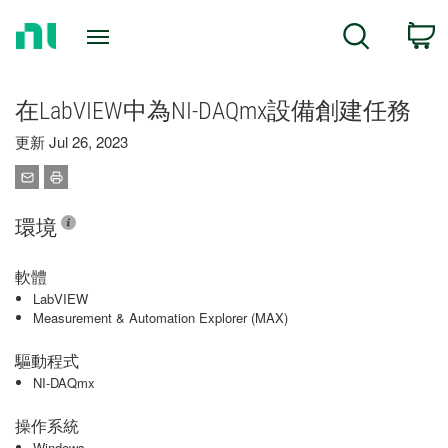
Return
C
Search
to
Home
Page
在LabVIEW中為NI-DAQmx設備創建任務
更新 Jul 26, 2023
環境
軟體
LabVIEW
Measurement & Automation Explorer (MAX)
驅動程式
NI-DAQmx
操作系統
Windows