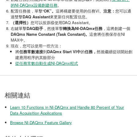
的NI-DAQmx設備創建任務
。
配置任務後，單擊“
OK”。
這將構建要使用的任務VI。
注意：
您可以通
過雙擊
DAQ Assistant
來更新任何配置信息。
（選擇性）
您可以按原樣使用DAQ Assistant。
右鍵單擊
DAQ助手
，然後單擊
轉換為NI-DAQmx任務
，這將創建一個
DAQmx Name Constant (Task Constant)。
這會將任務保存在NI
MAX中。
現在，您可以使用一些方法：
將
任務常數連接
到
DAQmx Start VI中
的
任務，
然後繼續從頭開始創
建應用程序的其餘部分
從任務常數自動生成NI-DAQmx程式
相關連結
Learn 10 Functions in NI-DAQmx and Handle 80 Percent of Your
Data Acquisition Applications
Browse NI-DAQmx Feature Gallery