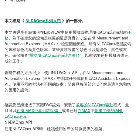
本文檔是《
NI-DAQmx系列入門
》的一部分。
本文將逐步介紹如何在LabVIEW中使用模擬或物理NI-DAQmx設備創建
任
務
。為了確定您的設備是模擬的還是真實的，請在NI Measurement and
Automation Explorer（MAX）中檢查圖標顏色。所有NI-DAQmx模擬設備
的圖標顏色均為黃色版本。某些實體設備的顏色可以是綠色，黑色或灰
色。確保檢查“
模擬NI-DAQmx設備註意事項”，
以確認要使用模擬設備完
成的工作。
創建任務的方法很少：使用NI-DAQmx API，在NI Measurement and
Automation Explorer（MAX）中創建任務或使用DAQ Assistant Express
VI。使用不同的方法有不同的好處，請參見每個部分以了解最適合您和您
的應用的設備。
確認您已經連接了實體DAQ設備，安裝了
兼容的N-DAQmx驅動
程式，並
且可以
在NI MAX中看到該設備，
或者已經
在
MAX
中
創建了模擬的NI-
DAQmx設備
。
NI-DAQmx API
使用NI-DAQmx API時，建議使用附帶的範例提供的框架。