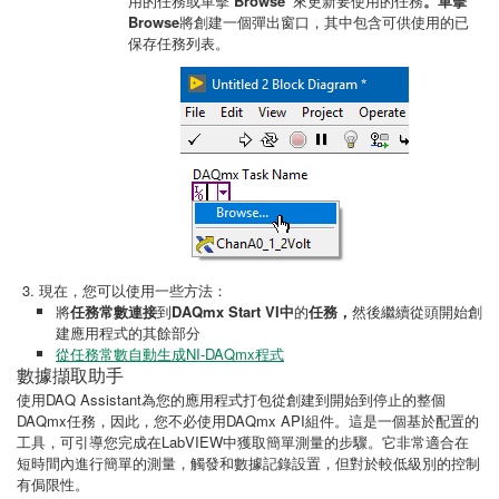
用的任務或單擊“
Browse”
來更新要使用的任務
。單擊
Browse
將創建一個彈出窗口，其中包含可供使用的已
保存任務列表。
現在，您可以使用一些方法：
將
任務常數連接
到
DAQmx Start VI中
的
任務，
然後繼續從頭開始創
建應用程式的其餘部分
從任務常數自動生成NI-DAQmx程式
數據擷取助手
使用DAQ Assistant為您的應用程式打包從創建到開始到停止的整個
DAQmx任務，因此，您不必使用DAQmx API組件。這是一個基於配置的
工具，可引導您完成在LabVIEW中獲取簡單測量的步驟。它非常適合在
短時間內進行簡單的測量，觸發和數據記錄設置，但對於較低級別的控制
有侷限性。