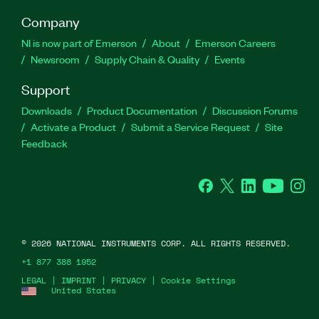
Company
NI is now part of Emerson
About
Emerson Careers
Newsroom
Supply Chain & Quality
Events
Support
Downloads
Product Documentation
Discussion Forums
Activate a Product
Submit a Service Request
Site
Feedback
Facebook
Twitter
LinkedIn
YouTube
Ins
©
2026
NATIONAL INSTRUMENTS CORP. ALL RIGHTS RESERVED.
+1 877 388 1952
LEGAL
|
IMPRINT
|
PRIVACY
|
Cookie Settings
United States