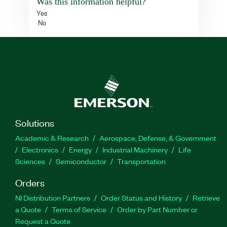
Was this information helpful?
Yes
No
Solutions
Academic & Research
Aerospace, Defense, & Government
Electronics
Energy
Industrial Machinery
Life
Sciences
Semiconductor
Transportation
Orders
NI Distribution Partners
Order Status and History
Retrieve
a Quote
Terms of Service
Order by Part Number or
Request a Quote