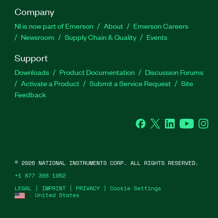
Company
NI is now part of Emerson
About
Emerson Careers
Newsroom
Supply Chain & Quality
Events
Support
Downloads
Product Documentation
Discussion Forums
Activate a Product
Submit a Service Request
Site
Feedback
Facebook
Twitter
LinkedIn
YouTube
Ins
©
2026
NATIONAL INSTRUMENTS CORP. ALL RIGHTS RESERVED.
+1 877 388 1952
LEGAL
|
IMPRINT
|
PRIVACY
|
Cookie Settings
United States