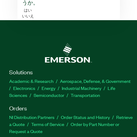
うか。
はい
いいえ
Solutions
Academic & Research
Aerospace, Defense, & Government
Electronics
Energy
Industrial Machinery
Life
Sciences
Semiconductor
Transportation
Orders
NI Distribution Partners
Order Status and History
Retrieve
a Quote
Terms of Service
Order by Part Number or
Request a Quote