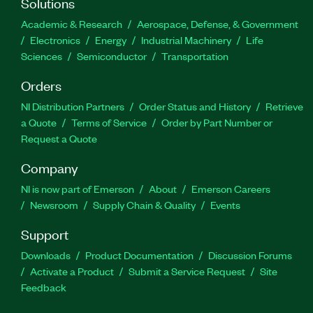
Solutions
Academic & Research
Aerospace, Defense, & Government
Electronics
Energy
Industrial Machinery
Life
Sciences
Semiconductor
Transportation
Orders
NI Distribution Partners
Order Status and History
Retrieve
a Quote
Terms of Service
Order by Part Number or
Request a Quote
Company
NI is now part of Emerson
About
Emerson Careers
Newsroom
Supply Chain & Quality
Events
Support
Downloads
Product Documentation
Discussion Forums
Activate a Product
Submit a Service Request
Site
Feedback