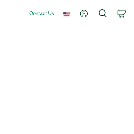
My Account
Search
Contact Us
Car