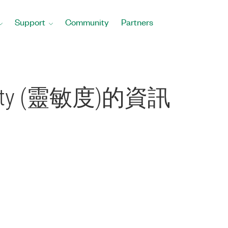
Support
Community
Partners
ivity (靈敏度)的資訊