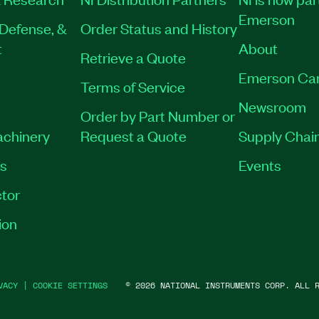
Emerson
Defense, &
Order Status and History
t
About
Retrieve a Quote
Emerson Ca
Terms of Service
Newsroom
Order by Part Number or
achinery
Request a Quote
Supply Chain
es
Events
tor
ion
VACY
|
COOKIE SETTINGS
©
2026
NATIONAL INSTRUMENTS CORP. ALL R