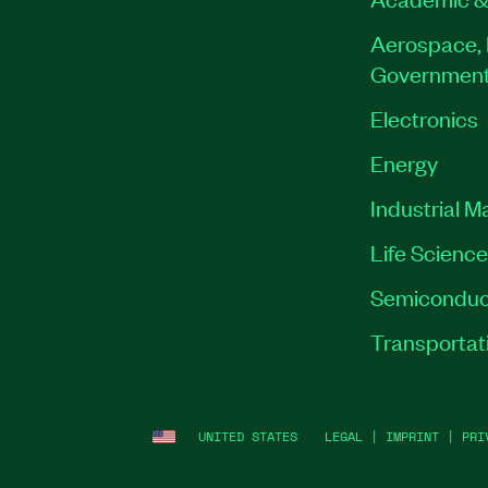
Aerospace, 
Governmen
Electronics
Energy
Industrial M
Life Scienc
Semiconduc
Transportat
UNITED STATES
LEGAL
|
IMPRINT
|
PRI