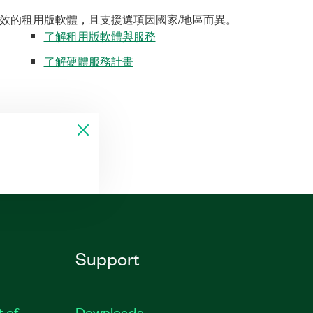
效的租用版軟體，且支援選項因國家/地區而異。
了解租用版軟體與服務
了解硬體服務計畫
Support
t of
Downloads