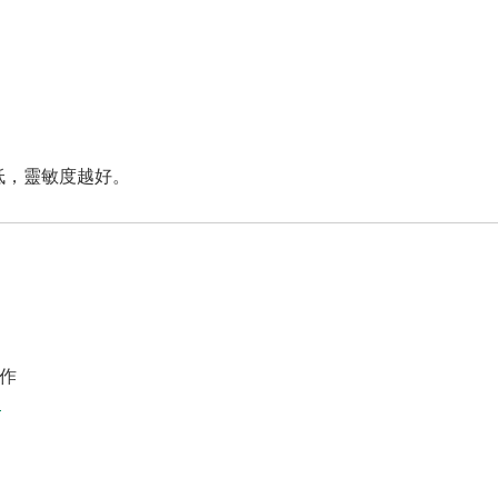
越低，靈敏度越好。
作
案