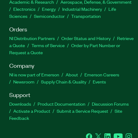
Academic & Research
Aerospace, Defense, & Government
Electronics
Energy
Industrial Machinery
Life
Sciences
Semiconductor
Transportation
Orders
NI Distribution Partners
Order Status and History
Retrieve
a Quote
Terms of Service
Order by Part Number or
Request a Quote
Company
NI is now part of Emerson
About
Emerson Careers
Newsroom
Supply Chain & Quality
Events
Support
Downloads
Product Documentation
Discussion Forums
Activate a Product
Submit a Service Request
Site
Feedback
Facebook
Twitter
LinkedIn
YouTube
Ins