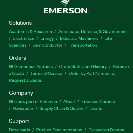
Solutions
Academic & Research
Aerospace, Defense, & Government
Electronics
Energy
Industrial Machinery
Life
Sciences
Semiconductor
Transportation
Orders
NI Distribution Partners
Order Status and History
Retrieve
a Quote
Terms of Service
Order by Part Number or
Request a Quote
Company
NI is now part of Emerson
About
Emerson Careers
Newsroom
Supply Chain & Quality
Events
Support
Downloads
Product Documentation
Discussion Forums