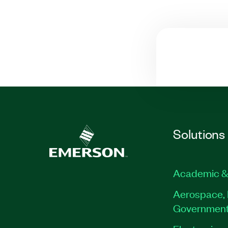
Solutions
Academic &
Aerospace, 
Governmen