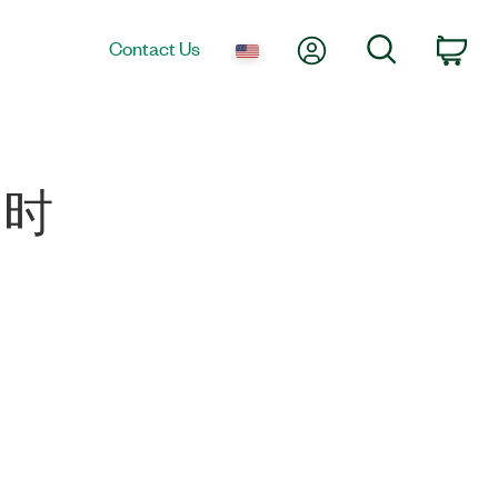
My Account
Search
Contact Us
Car
超时