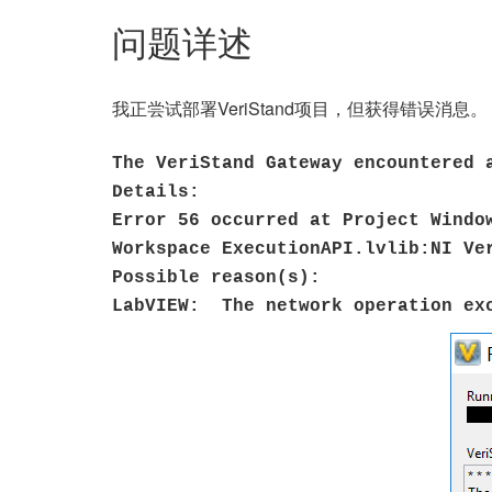
问题详述
我正尝试部署VeriStand项目，但获得错误消息。
The VeriStand Gateway encountered 
Details:
Error 56 occurred at Project Windo
Workspace ExecutionAPI.lvlib:NI Ve
Possible reason(s):
LabVIEW: The network operation exc