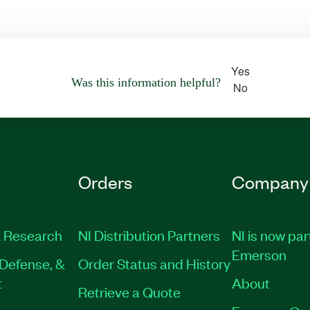
Yes
Was this information helpful?
No
Orders
Company
 Research
NI Distribution Partners
NI is now par
Emerson
Defense, &
Order Status and History
t
About
Retrieve a Quote