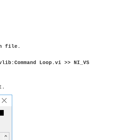
n file.
vlib:Command Loop.vi >> NI_VS
t.