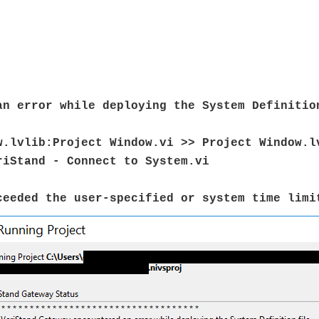
an error while deploying the System Definitio
w.lvlib:Project Window.vi >> Project Window.l
riStand - Connect to System.vi
eeded the user-specified or system time limi