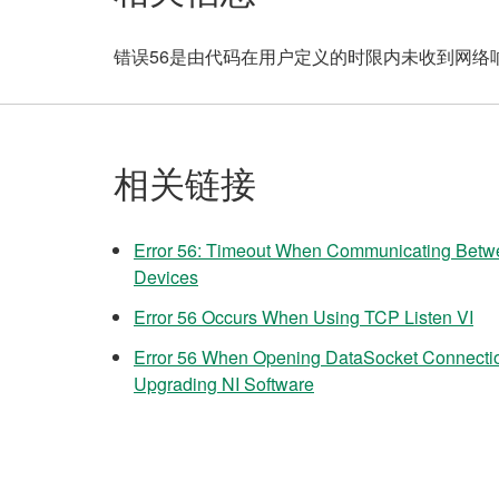
错误56是由代码在用户定义的时限内未收到网
相关链接
Error 56: Timeout When Communicating Bet
Devices
Error 56 Occurs When Using TCP Listen VI
Error 56 When Opening DataSocket Connection
Upgrading NI Software