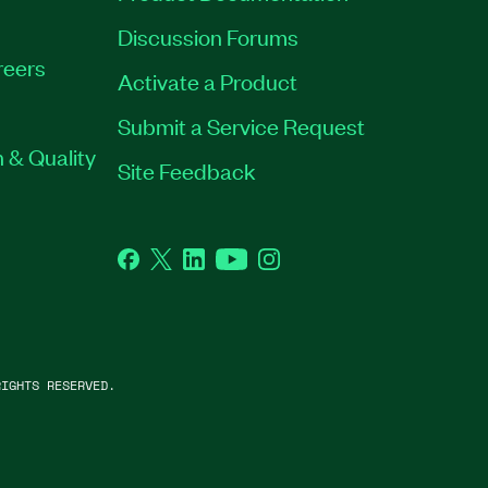
Discussion Forums
reers
Activate a Product
Submit a Service Request
 & Quality
Site Feedback
Facebook
Twitter
LinkedIn
YouTube
Instagram
IGHTS RESERVED.