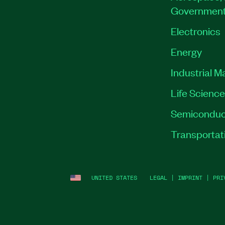
Governmen
Electronics
Energy
Industrial M
Life Scienc
Semiconduc
Transportat
UNITED STATES
LEGAL
|
IMPRINT
|
PRI