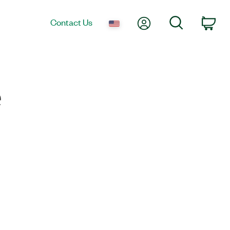
My Account
Search
Contact Us
Car
e