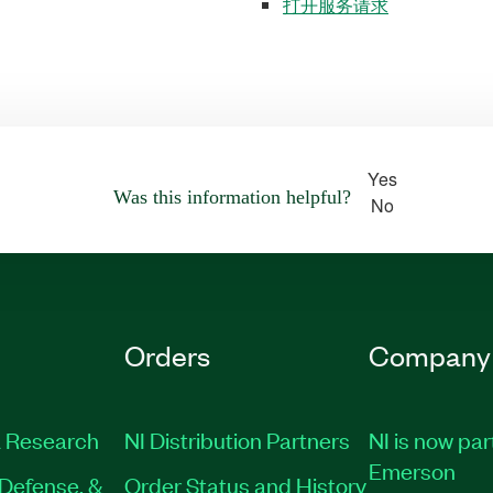
打开服务请求
Yes
Was this information helpful?
No
Orders
Company
 Research
NI Distribution Partners
NI is now par
Emerson
Defense, &
Order Status and History