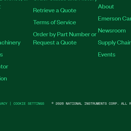
t
About
Retrieve a Quote
Emerson Ca
Terms of Service
Newsroom
Order by Part Number or
achinery
Request a Quote
Supply Chain
es
Events
tor
ion
VACY
|
COOKIE SETTINGS
©
2026
NATIONAL INSTRUMENTS CORP. ALL R