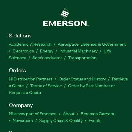
Solutions
Academic & Research
Aerospace, Defense, & Government
Electronics
Energy
Industrial Machinery
Life
Sciences
Semiconductor
Transportation
Orders
NI Distribution Partners
Order Status and History
Retrieve
a Quote
Terms of Service
Order by Part Number or
Request a Quote
Company
NI is now part of Emerson
About
Emerson Careers
Newsroom
Supply Chain & Quality
Events