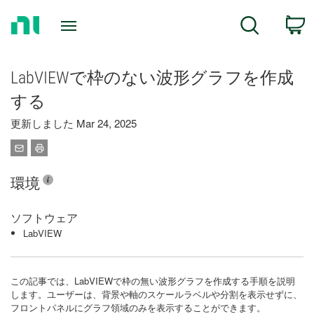
Return
C
Search
to
Home
Page
LabVIEWで枠のない波形グラフを作成
する
更新しました Mar 24, 2025
環境
ソフトウェア
LabVIEW
この記事では、LabVIEWで枠の無い波形グラフを作成する手順を説明
します。ユーザーは、背景や軸のスケールラベルや分割を表示せずに、
フロントパネルにグラフ領域のみを表示することができます。