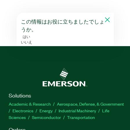
この情報はお役に立ちましたでしょ
うか。
はい
いいえ
Solutions
Academic & Research
Aerospace, Defense, & Government
Electronics
Energy
Industrial Machinery
Life
Sciences
Semiconductor
Transportation
Orders