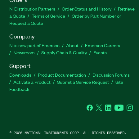
NI Distribution Partners
Order Status and History
Retrieve
a Quote
Terms of Service
Order by Part Number or
Request a Quote
Company
NI is now part of Emerson
About
Emerson Careers
Newsroom
Supply Chain & Quality
Events
Support
Downloads
Product Documentation
Discussion Forums
Activate a Product
Submit a Service Request
Site
Feedback
Facebook
Twitter
LinkedIn
YouTube
Ins
©
2026
NATIONAL INSTRUMENTS CORP. ALL RIGHTS RESERVED.