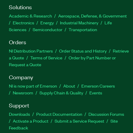
Solutions
Academic & Research
Aerospace, Defense, & Government
Electronics
Energy
Industrial Machinery
Life
Sciences
Semiconductor
Transportation
Orders
NI Distribution Partners
Order Status and History
Retrieve
a Quote
Terms of Service
Order by Part Number or
Request a Quote
Company
NI is now part of Emerson
About
Emerson Careers
Newsroom
Supply Chain & Quality
Events
Support
Downloads
Product Documentation
Discussion Forums
Activate a Product
Submit a Service Request
Site
Feedback