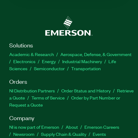
Solutions
Academic & Research
Aerospace, Defense, & Government
Electronics
Energy
Industrial Machinery
Life
Sciences
Semiconductor
Transportation
Orders
NI Distribution Partners
Order Status and History
Retrieve
a Quote
Terms of Service
Order by Part Number or
Request a Quote
Company
NI is now part of Emerson
About
Emerson Careers
Newsroom
Supply Chain & Quality
Events