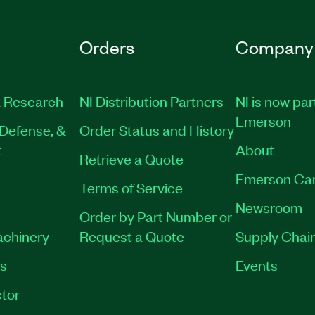
Orders
Company
 Research
NI Distribution Partners
NI is now par
Emerson
Defense, &
Order Status and History
t
About
Retrieve a Quote
Emerson Ca
Terms of Service
Newsroom
Order by Part Number or
achinery
Request a Quote
Supply Chain
es
Events
tor