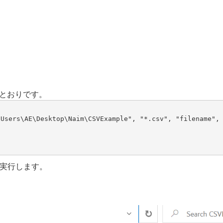
とおりです。
Users\AE\Desktop\Naim\CSVExample", "*.csv", "filename", 
実行します。