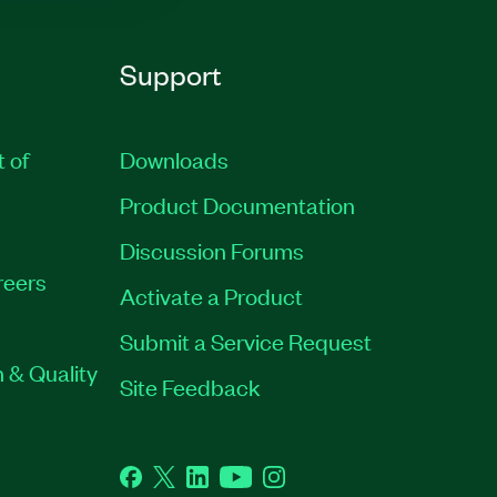
Support
t of
Downloads
Product Documentation
Discussion Forums
reers
Activate a Product
Submit a Service Request
 & Quality
Site Feedback
Facebook
Twitter
LinkedIn
YouTube
Instagram