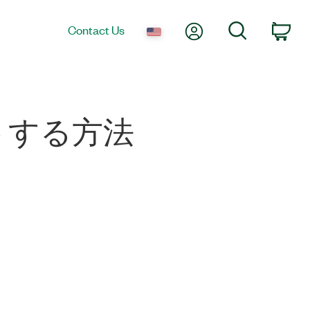
My Account
Search
Contact Us
Car
ートする方法