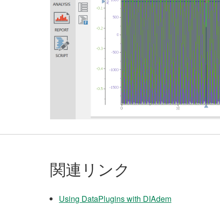
関連リンク
Using DataPlugins with DIAdem